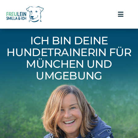
Zum
Inhalt
Toggle
springen
Navigat
Über mich
ICH BIN DEINE
HUNDETRAINERIN FÜR
Philosophie
MÜNCHEN UND
Angebot
UMGEBUNG
Preise
Netzwerk